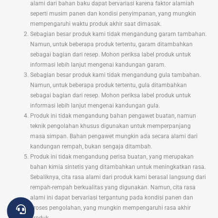
alami dari bahan baku dapat bervariasi karena faktor alamiah
seperti musim panen dan kondisi penyimpanan, yang mungkin
mempengaruhi waktu produk akhir saat dimasak.
Sebagian besar produk kami tidak mengandung garam tambahan.
Namun, untuk beberapa produk tertentu, garam ditambahkan
sebagai bagian dari resep. Mohon periksa label produk untuk
informasi lebih lanjut mengenai kandungan garam.
Sebagian besar produk kami tidak mengandung gula tambahan.
Namun, untuk beberapa produk tertentu, gula ditambahkan
sebagai bagian dari resep. Mohon periksa label produk untuk
informasi lebih lanjut mengenai kandungan gula.
Produk ini tidak mengandung bahan pengawet buatan, namun
teknik pengolahan khusus digunakan untuk memperpanjang
masa simpan. Bahan pengawet mungkin ada secara alami dari
kandungan rempah, bukan sengaja ditambah.
Produk ini tidak mengandung perisa buatan, yang merupakan
bahan kimia sintetis yang ditambahkan untuk meningkatkan rasa.
Sebaliknya, cita rasa alami dari produk kami berasal langsung dari
rempah-rempah berkualitas yang digunakan. Namun, cita rasa
alami ini dapat bervariasi tergantung pada kondisi panen dan
proses pengolahan, yang mungkin mempengaruhi rasa akhir
produk.