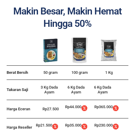
Makin Besar, Makin Hemat
Hingga 50%
Berat Bersih
50 gram
100 gram
1 Kg
3 Kg Dada
6 Kg Dada
6 Kg Dada
Takaran Saji
Ayam
Ayam
Ayam
Rp44.000
Rp365.000
Harga Eceran
Rp27.500
Rp21.500
Rp35.000
Rp230.000
Harga Reseller