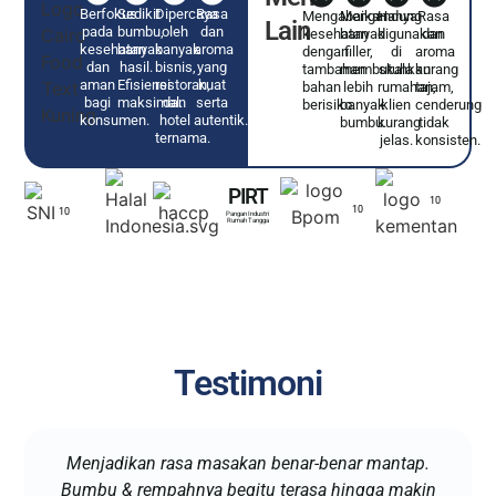
Berfokus
Sedikit
Dipercaya
Rasa
Mengabaikan
Mengandung
Hanya
Rasa
Lain
pada
bumbu,
oleh
dan
kesehatan
banyak
digunakan
dan
kesehatan
banyak
banyak
aroma
dengan
filler,
di
aroma
dan
hasil.
bisnis,
yang
tambahan
membutuhkan
skala
kurang
aman
Efisiensi
restoran,
kuat
bahan
lebih
rumahan,
tajam,
bagi
maksimal.
dan
serta
berisiko.
banyak
klien
cenderung
konsumen.
hotel
autentik.
bumbu.
kurang
tidak
ternama.
jelas.
konsisten.
PIRT
10
10
10
Pangan Industri
Rumah Tangga
Testimoni
Menjadikan rasa masakan benar-benar mantap.
Bumbu & rempahnya begitu terasa hingga makin