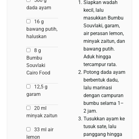
500 g
Siapkan wadah
dada ayam
kecil, lalu
masukkan Bumbu
16 g
Souvlaki, garam,
bawang putih,
air perasan lemon,
haluskan
minyak zaitun, dan
bawang putih.
8 g
Aduk hingga
Bumbu
tercampur rata.
Souvlaki
Potong dada ayam
Cairo Food
berbentuk dadu,
12,5 g
lalu marinasi
garam
dengan campuran
bumbu selama 1–
20 ml
2 jam.
minyak zaitun
Tusukkan ayam ke
tusuk sate, lalu
33 ml air
panggang hingga
lemon