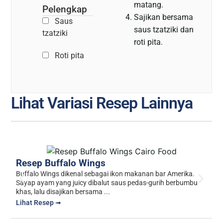
matang.
Pelengkap
Sajikan bersama
Saus
saus tzatziki dan
tzatziki
roti pita.
Roti pita
Lihat Variasi Resep Lainnya
R
Resep Buffalo Wings
Ro
Buffalo Wings dikenal sebagai ikon makanan bar Amerika.
y
Sayap ayam yang juicy dibalut saus pedas-gurih berbumbu
H
khas, lalu disajikan bersama ...
L
Lihat Resep ➟