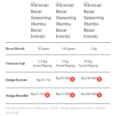
Berat Bersih
50 gram
100 gram
1 Kg
2,5 Kg
5 Kg
50 Kg
Takaran Saji
Ayam/Daging
Ayam/Daging
Ayam/Daging
Rp30.500
Rp230.000
Harga Eceran
Rp19.750
Rp15.250
Rp23.500
Rp160.000
Harga Reseller
Harga update per Agustus 2024. Harga dapat sewaktu-waktu
berubah.