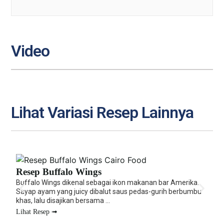
Video
Lihat Variasi Resep Lainnya
Resep Buffalo Wings
R
Buffalo Wings dikenal sebagai ikon makanan bar Amerika.
Ro
Sayap ayam yang juicy dibalut saus pedas-gurih berbumbu
y
khas, lalu disajikan bersama ...
T
Lihat Resep ➟
L