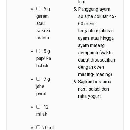
luar
6 g
Panggang ayam
garam
selama sekitar 45-
atau
60 menit,
sesuai
tergantung ukuran
selera
ayam, atau hingga
ayam matang
5 g
sempurna (waktu
paprika
dapat disesuaikan
bubuk
dengan oven
masing- masing)
7 g
Sajikan bersama
jahe
nasi, salad, dan
parut
raita yogurt.
12
ml air
20 ml