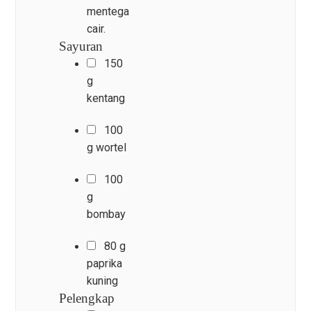
mentega
cair.
Sayuran
150
g
kentang
100
g wortel
100
g
bombay
80 g
paprika
kuning
Pelengkap