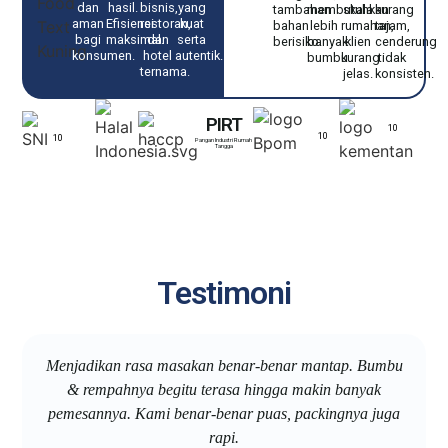
dan
hasil.
bisnis,
yang
tambahan
membutuhkan
skala
kurang
aman
Efisiensi
restoran,
kuat
bahan
lebih
rumahan,
tajam,
bagi
maksimal.
dan
serta
berisiko.
banyak
klien
cenderung
konsumen.
hotel
autentik.
bumbu.
kurang
tidak
ternama.
jelas.
konsisten.
PIRT
10
10
10
Pangan Industri Rumah
Tangga
Testimoni
Menjadikan rasa masakan benar-benar mantap. Bumbu
& rempahnya begitu terasa hingga makin banyak
pemesannya. Kami benar-benar puas, packingnya juga
rapi.