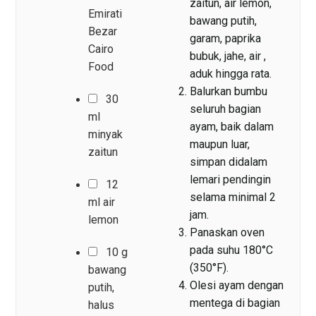
zaitun, air lemon,
Emirati
bawang putih,
Bezar
garam, paprika
Cairo
bubuk, jahe, air ,
Food
aduk hingga rata.
Balurkan bumbu
30
seluruh bagian
ml
ayam, baik dalam
minyak
maupun luar,
zaitun
simpan didalam
lemari pendingin
12
selama minimal 2
ml air
jam.
lemon
Panaskan oven
pada suhu 180°C
10 g
(350°F).
bawang
Olesi ayam dengan
putih,
mentega di bagian
halus