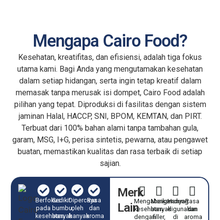
Mengapa Cairo Food?
Kesehatan, kreatifitas, dan efisiensi, adalah tiga fokus
utama kami. Bagi Anda yang mengutamakan kesehatan
dalam setiap hidangan, serta ingin tetap kreatif dalam
memasak tanpa merusak isi dompet, Cairo Food adalah
pilihan yang tepat. Diproduksi di fasilitas dengan sistem
jaminan Halal, HACCP, SNI, BPOM, KEMTAN, dan PIRT.
Terbuat dari 100% bahan alami tanpa tambahan gula,
garam, MSG, I+G, perisa sintetis, pewarna, atau pengawet
buatan, memastikan kualitas dan rasa terbaik di setiap
sajian.
Merk
Berfokus
Sedikit
Dipercaya
Rasa
Mengabaikan
Mengandung
Hanya
Rasa
Lain
pada
bumbu,
oleh
dan
kesehatan
banyak
digunakan
dan
kesehatan
banyak
banyak
aroma
dengan
filler,
di
aroma