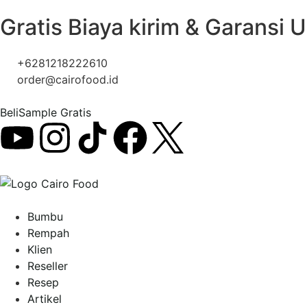
Gratis Biaya kirim & Garansi 
+6281218222610
order@cairofood.id
Beli
Sample Gratis
Bumbu
Rempah
Klien
Reseller
Resep
Artikel