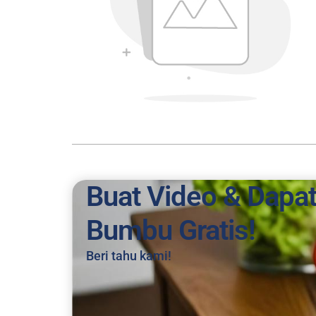
Buat Video & Dapa
Bumbu Gratis!
Beri tahu kami!