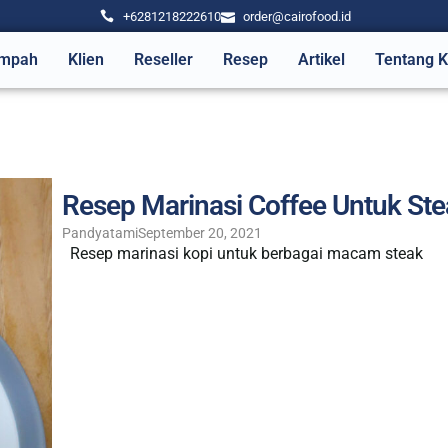
+6281218222610
order@cairofood.id
mpah
Klien
Reseller
Resep
Artikel
Tentang 
Resep Marinasi Coffee Untuk St
Pandyatami
September 20, 2021
Resep marinasi kopi untuk berbagai macam steak