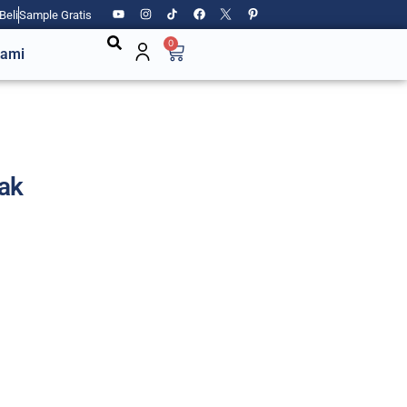
Beli
Sample Gratis
0
Kami
eak