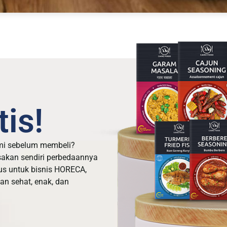
is!
mi sebelum membeli?
sakan sendiri perbedaannya
us untuk bisnis HORECA,
n sehat, enak, dan