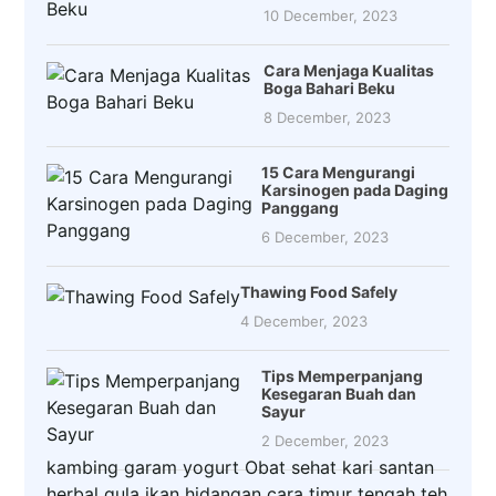
10 December, 2023
Cara Menjaga Kualitas
Boga Bahari Beku
8 December, 2023
15 Cara Mengurangi
Karsinogen pada Daging
Panggang
6 December, 2023
Thawing Food Safely
4 December, 2023
Tips Memperpanjang
Kesegaran Buah dan
Sayur
2 December, 2023
kambing
garam
yogurt
Obat
sehat
kari
santan
herbal
gula
ikan
hidangan
cara
timur tengah
teh