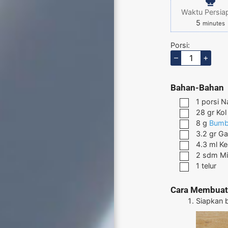
Waktu Persia
5
minutes
Porsi:
–
+
Bahan-Bahan
1
porsi
Na
28
gr
Kol
8
g
Bumb
3.2
gr
Ga
4.3
ml
Ke
2
sdm
M
1
telur
Cara Membuat
Siapkan 