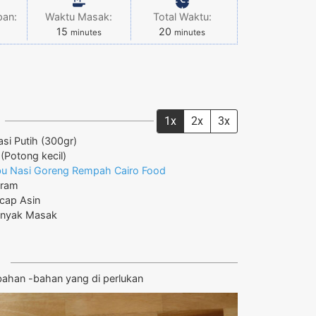
pan:
Waktu Masak:
Total Waktu:
15
20
minutes
minutes
1x
2x
3x
si Putih
(300gr)
(Potong kecil)
u Nasi Goreng Rempah Cairo Food
ram
cap Asin
inyak Masak
bahan -bahan yang di perlukan