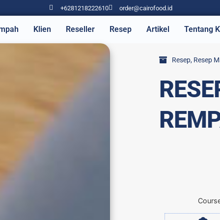
+6281218222610
order@cairofood.id
mpah
Klien
Reseller
Resep
Artikel
Tentang 
Resep
,
Resep M
RESE
REM
Cours