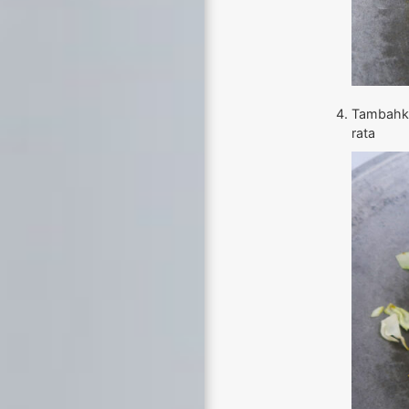
Tambahka
rata