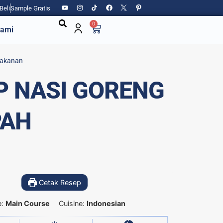
Beli
Sample Gratis
0
Kami
akanan
P NASI GORENG
PAH
Cetak Resep
e:
Main Course
Cuisine:
Indonesian