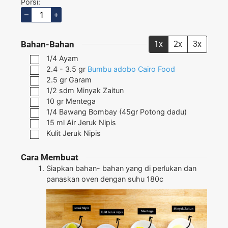
Porsi:
–
+
Bahan-Bahan
1x
2x
3x
1/4
Ayam
2.4 - 3.5
gr
Bumbu adobo Cairo Food
2.5
gr
Garam
1/2
sdm
Minyak Zaitun
10
gr
Mentega
1/4
Bawang Bombay
(45gr Potong dadu)
15
ml
Air Jeruk Nipis
Kulit Jeruk Nipis
Cara Membuat
Siapkan bahan- bahan yang di perlukan dan
panaskan oven dengan suhu 180c