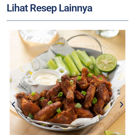
Lihat Resep Lainnya
R
Ro
y
H
L