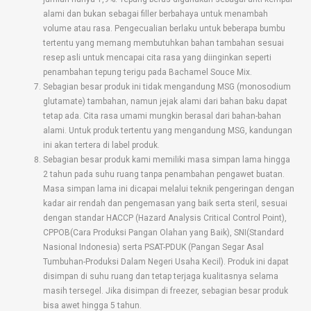
alami dan bukan sebagai filler berbahaya untuk menambah
volume atau rasa. Pengecualian berlaku untuk beberapa bumbu
tertentu yang memang membutuhkan bahan tambahan sesuai
resep asli untuk mencapai cita rasa yang diinginkan seperti
penambahan tepung terigu pada Bachamel Souce Mix.
Sebagian besar produk ini tidak mengandung MSG (monosodium
glutamate) tambahan, namun jejak alami dari bahan baku dapat
tetap ada. Cita rasa umami mungkin berasal dari bahan-bahan
alami. Untuk produk tertentu yang mengandung MSG, kandungan
ini akan tertera di label produk.
Sebagian besar produk kami memiliki masa simpan lama hingga
2 tahun pada suhu ruang tanpa penambahan pengawet buatan.
Masa simpan lama ini dicapai melalui teknik pengeringan dengan
kadar air rendah dan pengemasan yang baik serta steril, sesuai
dengan standar HACCP (Hazard Analysis Critical Control Point),
CPPOB(Cara Produksi Pangan Olahan yang Baik), SNI(Standard
Nasional Indonesia) serta PSAT-PDUK (Pangan Segar Asal
Tumbuhan-Produksi Dalam Negeri Usaha Kecil). Produk ini dapat
disimpan di suhu ruang dan tetap terjaga kualitasnya selama
masih tersegel. Jika disimpan di freezer, sebagian besar produk
bisa awet hingga 5 tahun.