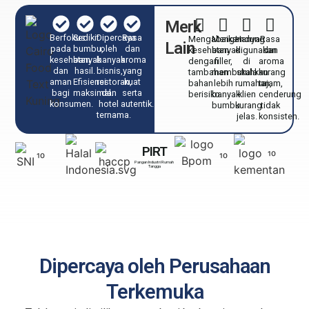
Merk
Berfokus
Sedikit
Dipercaya
Rasa
Mengabaikan
Mengandung
Hanya
Rasa
Lain
pada
bumbu,
oleh
dan
kesehatan
banyak
digunakan
dan
kesehatan
banyak
banyak
aroma
dengan
filler,
di
aroma
dan
hasil.
bisnis,
yang
tambahan
membutuhkan
skala
kurang
aman
Efisiensi
restoran,
kuat
bahan
lebih
rumahan,
tajam,
bagi
maksimal.​
dan
serta
berisiko.
banyak
klien
cenderung
konsumen.
hotel
autentik.
bumbu.
kurang
tidak
ternama.
jelas.
konsisten.
PIRT
¹⁰
¹⁰
¹⁰
Pangan Industri Rumah
Tangga
Dipercaya oleh Perusahaan
Terkemuka