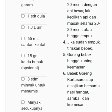
20 menit dengan
garam
api besar, lalu
1 sdt gula
kecilkan api dan
masak selama 20-
1,3 L air
30 menit atau
hingga empuk.
65 mL
Jika sudah empuk,
santan kental
tiriskan bebek.
Goreng bebek
15 gr
hingga kuning
kaldu bubuk
keemasan.
(opsional)
Bebek Goreng
3 sdm
Kartasuro siap
minyak untuk
disajikan bersama
menumis
nasi hangat,
sambal, dan
Minyak
kremesan.
secukupnya