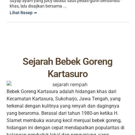
y
Sayap ayam yang juicy dibalut saus pedas-gurih berbumbu
H
khas, lalu disajikan bersama ...
L
Lihat Resep ➟
Sejarah Bebek Goreng
Kartasuro
Bebek Goreng Kartasura adalah hidangan khas dari
Kecamatan Kartasura, Sukoharjo, Jawa Tengah, yang
terkenal dengan kulitnya yang renyah dan dagingnya
yang beraroma. Berasal dari tahun 1980-an ketika H.
Slamet membuka warung kecil menjual bebek goreng,
hidangan ini dengan cepat mendapatkan popularitas di
kalangan penduduk lokal dan pengunjung, yang