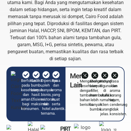
utama kami. Bagi Anda yang mengutamakan kesehatan
dalam setiap hidangan, serta ingin tetap kreatif dalam
memasak tanpa merusak isi dompet, Cairo Food adalah
pilihan yang tepat. Diproduksi di fasilitas dengan sistem
jaminan Halal, HACCP, SNI, BPOM, KEMTAN, dan PIRT.
Terbuat dari 100% bahan alami tanpa tambahan gula,
garam, MSG, I+G, perisa sintetis, pewarna, atau
pengawet buatan, memastikan kualitas dan rasa terbaik
di setiap sajian.
Merk
Berfokus
Sedikit
Dipercaya
Rasa
Mengabaikan
Mengandung
Hanya
Rasa
Lain
pada
bumbu,
oleh
dan
kesehatan
banyak
digunakan
dan
kesehatan
banyak
banyak
aroma
dengan
filler,
di
aroma
dan
hasil.
bisnis,
yang
tambahan
membutuhkan
skala
kurang
aman
Efisiensi
restoran,
kuat
bahan
lebih
rumahan,
tajam,
bagi
maksimal.​
dan
serta
berisiko.
banyak
klien
cenderung
konsumen.
hotel
autentik.
bumbu.
kurang
tidak
ternama.
jelas.
konsisten.
PIRT
10