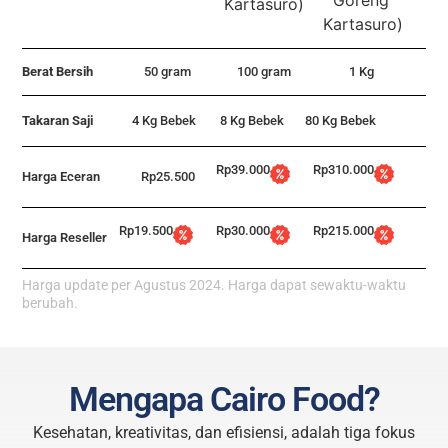
Berat Bersih
50 gram
100 gram
1 Kg
Takaran Saji
4 Kg Bebek
8 Kg Bebek
80 Kg Bebek
Rp39.000
Rp310.000
Harga Eceran
Rp25.500
Rp19.500
Rp30.000
Rp215.000
Harga Reseller
Harga update per Agustus 2024. Harga dapat sewaktu-waktu
berubah.
Mengapa Cairo Food?
Kesehatan, kreativitas, dan efisiensi, adalah tiga fokus