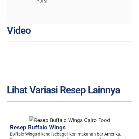
Porsi
Video
Lihat Variasi Resep Lainnya
R
Resep Buffalo Wings
Ro
Buffalo Wings dikenal sebagai ikon makanan bar Amerika.