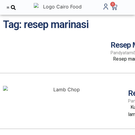
0
Tentang Kami
Tag: resep marinasi
Resep M
Pandyatami
Resep mari
R
Pa
Kum
lam