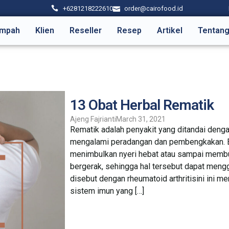
+6281218222610
order@cairofood.id
mpah
Klien
Reseller
Resep
Artikel
Tentang
13 Obat Herbal Rematik
Ajeng Fajrianti
March 31, 2021
Rematik adalah penyakit yang ditandai denga
mengalami peradangan dan pembengkakan. Bi
menimbulkan nyeri hebat atau sampai membu
bergerak, sehingga hal tersebut dapat mengg
disebut dengan rheumatoid arthritisini ini m
sistem imun yang […]