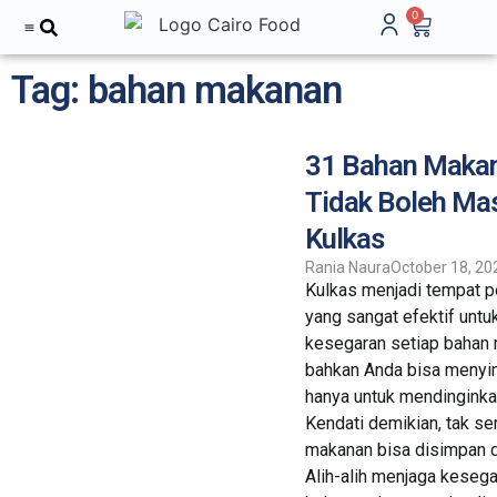
0
Tentang Kami
Tag: bahan makanan
31 Bahan Maka
Tidak Boleh Ma
Kulkas
Rania Naura
October 18, 20
Kulkas menjadi tempat 
yang sangat efektif unt
kesegaran setiap bahan
bahkan Anda bisa menyi
hanya untuk mendinginka
Kendati demikian, tak s
makanan bisa disimpan d
Alih-alih menjaga kesega