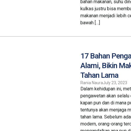
bahan makanan, suhu din
kulkas justru bisa memb
makanan menjadi lebih ce
bawah […]
17 Bahan Peng
Alami, Bikin Ma
Tahan Lama
Rania Naura
July 23, 2023
Dalam kehidupan ini, me
pengawetan akan selalu 
kapan pun dan di mana pu
tentunya akan menjaga m
tahan lama. Sebelum ada
modern, orang-orang ter
mengandalkan apa pun di