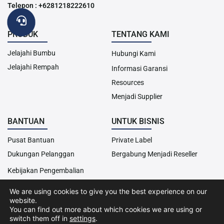
Telepon : +6281218222610
PRODUK
TENTANG KAMI
Jelajahi Bumbu
Hubungi Kami
Jelajahi Rempah
Informasi Garansi
Resources
Menjadi Supplier
BANTUAN
UNTUK BISNIS
Pusat Bantuan
Private Label
Dukungan Pelanggan
Bergabung Menjadi Reseller
Kebijakan Pengembalian
We are using cookies to give you the best experience on our
website.
Hak Cipta© 2013-2024 Cairo Food. Seluruh hak cipta dilindungi
You can find out more about which cookies we are using or
undang-undang.
switch them off in
settings
.
Kebijakan Cookies
Kebijakan Privasi
Syarat &