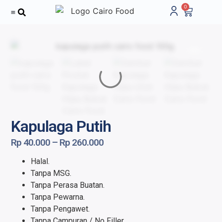
0
Tentang Kami
Kapulaga Putih
Rp
40.000
–
Rp
260.000
Halal.
Tanpa MSG.
Tanpa Perasa Buatan.
Tanpa Pewarna.
Tanpa Pengawet.
Tanpa Campuran / No Filler.