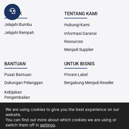
PRODUK
TENTANG KAMI
Jelajahi Bumbu
Hubungi Kami
Jelajahi Rempah
Informasi Garansi
Resources
Menjadi Supplier
BANTUAN
UNTUK BISNIS
Pusat Bantuan
Private Label
Dukungan Pelanggan
Bergabung Menjadi Reseller
Kebijakan
Pengembalian
We are using cookies to give you the best experience on our
website.
Hak Cipta© 2013-2024 Cairo Food. Seluruh hak cipta dilindungi
You can find out more about which cookies we are using or
undang-undang.
switch them off in
settings
.
Kebijakan Cookies
Kebijakan Privasi
Syarat &