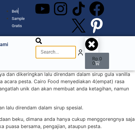
Beli
Sample
Gratis
Kami
Rp
0
0
 dan dikeringkan lalu direndam dalam sirup gula vanilla
da acara pesta. Cairo Food menyediakan 4(empat) rasa
 sangatlah unik dan akan membuat anda ketagihan, namun
n lalu direndam dalam sirup spesial.
adaan beku, dimana anda hanya cukup menggorengnya saja
uka puasa bersama, pengajian, ataupun pesta.