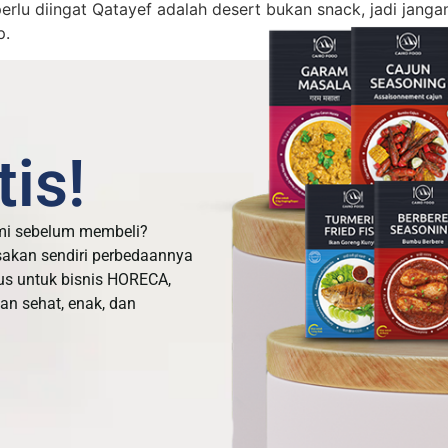
rlu diingat Qatayef adalah desert bukan snack, jadi janga
p.
is!
mi sebelum membeli?
sakan sendiri perbedaannya
us untuk bisnis HORECA,
n sehat, enak, dan