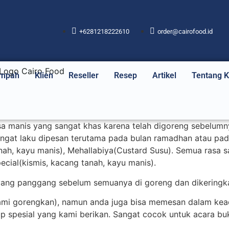
+6281218222610
order@cairofood.id
mpah
Klien
Reseller
Resep
Artikel
Tentang 
 manis yang sangat khas karena telah digoreng sebelumnya
angat laku dipesan terutama pada bulan ramadhan atau pa
tanah, kayu manis), Mehallabiya(Custard Susu). Semua rasa
ial(kismis, kacang tanah, kayu manis).
ja yang panggang sebelum semuanya di goreng dan dikeringka
ami gorengkan), namun anda juga bisa memesan dalam ke
rup spesial yang kami berikan. Sangat cocok untuk acara b