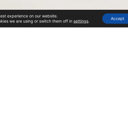
best experience on our website.
Accept
kies we are using or switch them off in
settings
.
TENTANG KAMI
BANTUAN
 Bumbu
Pusat Bant
Hubungi Kami
 Rempah
Dukungan P
Informasi Garansi