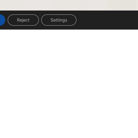
Reject
Settings
UNTUK BISNIS
uan
Private Label
elanggan
Bergabung Menjadi Reseller