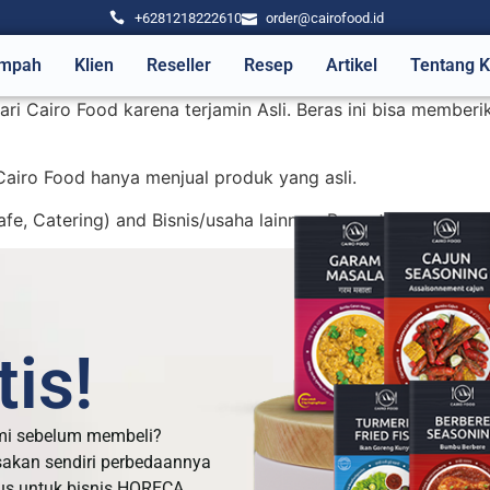
+6281218222610
order@cairofood.id
mpah
Klien
Reseller
Resep
Artikel
Tentang 
ri Cairo Food karena terjamin Asli. Beras ini bisa memberi
airo Food hanya menjual produk yang asli.
, Catering) and Bisnis/usaha lainnya. Beras tidak dijual se
is!
mi sebelum membeli?
sakan sendiri perbedaannya
us untuk bisnis HORECA,