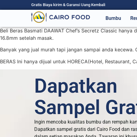
Gratis Biaya kirim & Garansi Uang Kembali
Bumbu
Re
Beli Beras Basmati DAAWAT Chef’s Secretz Classic hanya da
16.8mm setelah masak.
Banyak yang jual murah tapi jangan sampai anda kecewa. C
BERAS Ini hanya dijual untuk HORECA(Hotel, Restaurant, Cafe
Dapatkan
Sampel Grat
Ingin mencoba kualitas bumbu dan rempah ka
Dapatkan sampel gratis dari Cairo Food dan ra
dalam setiap masakan Anda. Tawaran ini khus