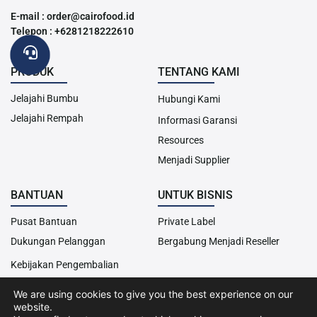
E-mail : order@cairofood.id
Telepon : +6281218222610
PRODUK
TENTANG KAMI
Jelajahi Bumbu
Hubungi Kami
Jelajahi Rempah
Informasi Garansi
Resources
Menjadi Supplier
BANTUAN
UNTUK BISNIS
Pusat Bantuan
Private Label
Dukungan Pelanggan
Bergabung Menjadi Reseller
Kebijakan Pengembalian
We are using cookies to give you the best experience on our
website.
Hak Cipta© 2013-2024 Cairo Food. Seluruh hak cipta dilindungi