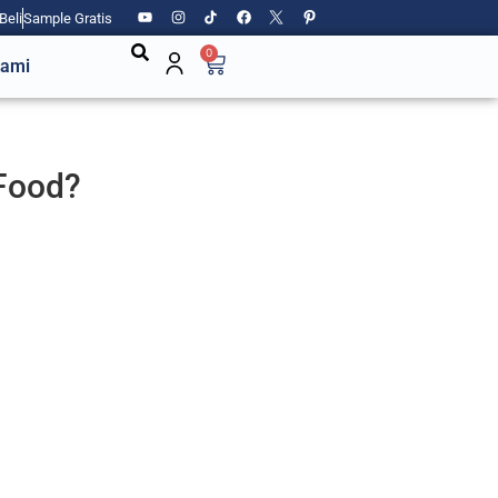
Beli
Sample Gratis
0
Kami
 Food?