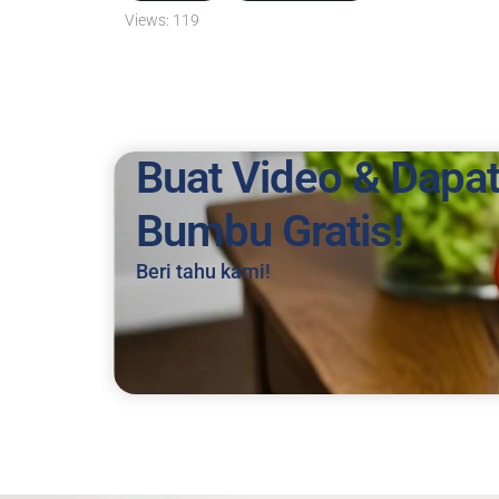
Views:
119
Buat Video & Dapa
Bumbu Gratis!
Beri tahu kami!