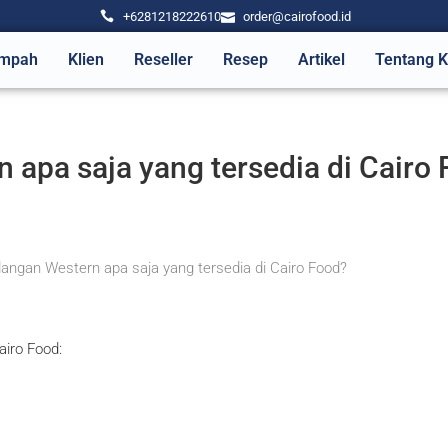
+6281218222610
order@cairofood.id
mpah
Klien
Reseller
Resep
Artikel
Tentang 
apa saja yang tersedia di Cairo
ngan Western apa saja yang tersedia di Cairo Food?
airo Food: