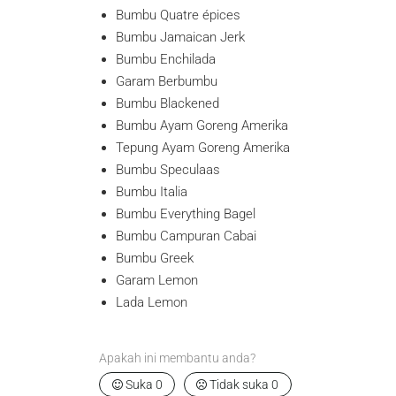
Bumbu Quatre épices
Bumbu Jamaican Jerk
Bumbu Enchilada
Garam Berbumbu
Bumbu Blackened
Bumbu Ayam Goreng Amerika
Tepung Ayam Goreng Amerika
Bumbu Speculaas
Bumbu Italia
Bumbu Everything Bagel
Bumbu Campuran Cabai
Bumbu Greek
Garam Lemon
Lada Lemon
Apakah ini membantu anda?
Suka
0
Tidak suka
0