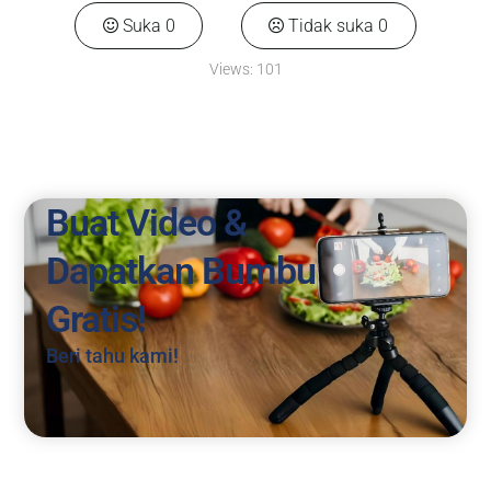
Suka
0
Tidak suka
0
Views:
101
Buat Video &
Dapatkan Bumbu
Gratis!
Beri tahu kami!