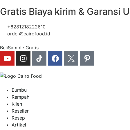
Gratis Biaya kirim & Garansi 
+6281218222610
order@cairofood.id
Beli
Sample Gratis
Bumbu
Rempah
Klien
Reseller
Resep
Artikel