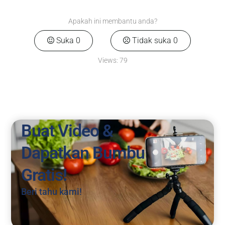
Apakah ini membantu anda?
Suka
0
Tidak suka
0
Views:
79
Buat Video &
Dapatkan Bumbu
Gratis!
Beri tahu kami!