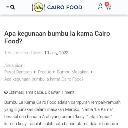
0
Tentang Kami
Apa kegunaan bumbu la kama Cairo
Food?
Terakhir dimodifikasi:
10 July, 2023
Anda disini:
Pusat Bantuan
Produk
Bumbu Masakan
Apa kegunaan bumbu la kama Cairo Food?
Estimasi lama baca:
Dibawah 1 menit
Bumbu La Kama Cairo Food adalah campuran rempah-rempah
yang digunakan dalam masakan Maroko. Nama “La Kama”
berasal dari bahasa Arab yang berarti “kunyit” atau “emas”
karena kunyit adalah salah satu bahan utama dalam bumbu ini.