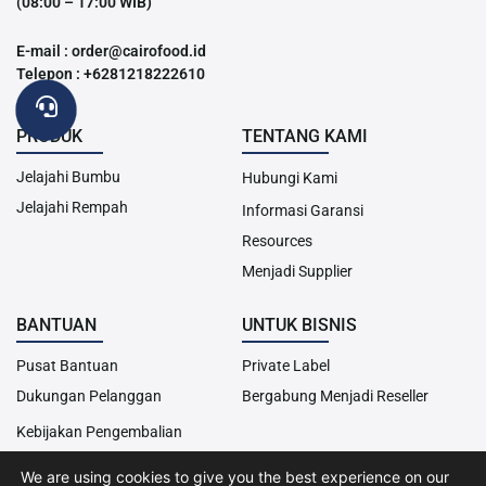
(08:00 – 17:00 WIB)
E-mail : order@cairofood.id
Telepon : +6281218222610
PRODUK
TENTANG KAMI
Jelajahi Bumbu
Hubungi Kami
Jelajahi Rempah
Informasi Garansi
Resources
Menjadi Supplier
BANTUAN
UNTUK BISNIS
Pusat Bantuan
Private Label
Dukungan Pelanggan
Bergabung Menjadi Reseller
Kebijakan Pengembalian
We are using cookies to give you the best experience on our