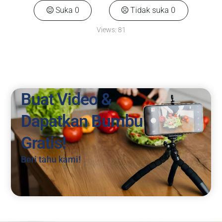
Suka
0
Tidak suka
0
Views:
81
Buat Video &
Dapatkan Bumbu
Gratis!
Beri tahu kami!